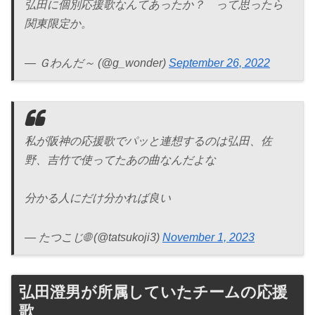
弘田に個別応援歌なんてあったか？ って思ったら
関東限定か。
— Ｇわんだ～ (@g_wonder)
September 26, 2022
私が阪神の応援歌でパッと連想するのは弘田、佐
野、吉竹で使ってたあの曲なんだよな
分かる人にだけ分かれば良い
— たつこじ🌐 (@tatsukoji3)
November 1, 2023
弘田澄男が所属していたチームの応援
歌