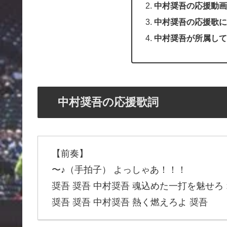
中村奨吾の応援動画
中村奨吾の応援歌に
中村奨吾が所属して
中村奨吾の応援歌詞
【前奏】
〜♪（手拍子） よっしゃあ！！！
奨吾 奨吾 中村奨吾 魂込めた一打を魅せろ
奨吾 奨吾 中村奨吾 熱く燃えろよ 奨吾