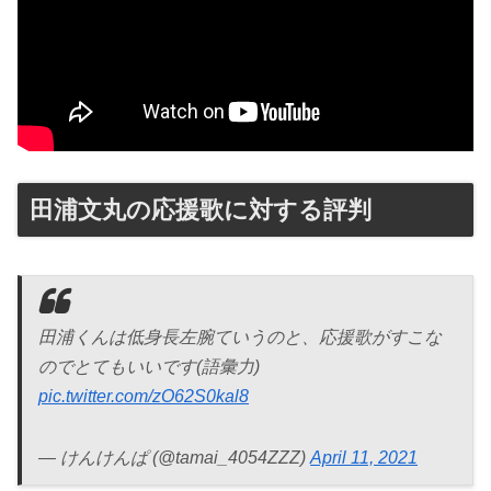
田浦文丸の応援歌に対する評判
田浦くんは低身長左腕ていうのと、応援歌がすこな
のでとてもいいです(語彙力)
pic.twitter.com/zO62S0kal8
— けんけんぱ (@tamai_4054ZZZ)
April 11, 2021