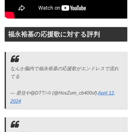
福永裕基の応援歌に対する評判
なんか脳内で福永裕基の応援歌がエンドレスで流れ
てる
— 星住や@DT💘🐴 (@HosZum_cb400sf)
April 12,
2024