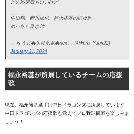
どの応援歌もいいけど
中田翔、細川成也、福永裕基の応援歌
めっちゃ良き🥺
— ゆうじ🐲生涯竜党🐲next→ (@Hira_Yuuji22)
January 31, 2024
福永裕基が所属しているチームの応援
歌
現在、福永裕基選手は中日ドラゴンズに所属しています。
中日ドラゴンズの応援歌も覚えてプロ野球観戦を楽しみま
しょう！