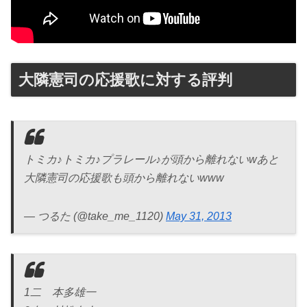
大隣憲司の応援歌に対する評判
トミカ♪トミカ♪プラレール♪が頭から離れないwあと
大隣憲司の応援歌も頭から離れないwww
— つるた (@take_me_1120)
May 31, 2013
1二 本多雄一