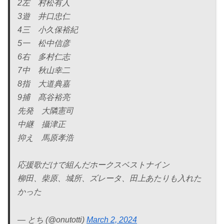
2左 村松有人
3遊 井口忠仁
4三 小久保裕紀
5一 松中信彦
6右 多村仁志
7中 秋山幸二
8指 大道典嘉
9捕 髙谷裕亮
先発 大隣憲司
中継 攝津正
抑え 馬原孝浩
応援歌だけで組んだホークスベストナイン
柳田、柴原、城所、ズレータ、田上あたりも入れた
かった
— とち (@onutotti)
March 2, 2024