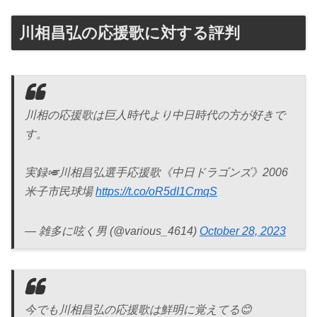
川相昌弘の応援歌に対する評判
川相の応援歌は巨人時代より中日時代の方が好きで
す。
実録🎺川相昌弘選手応援歌《中日ドラゴンズ》2006
米子市民球場
https://t.co/oR5dI1CmqS
— 雑多に呟く男 (@various_4614)
October 28, 2023
今でも川相昌弘の応援歌は鮮明に覚えてる😊