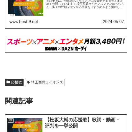
本記事では、埼玉西武ライオンズの応援歌をまるっとまと
めて公開しています！ 埼玉西武ライオンズファンはもちろ
ん、多くの野球ファンが応援歌を口ずさめるよう掲載して
いますので、ぜひ最後までご覧ください。 【この記事を読
むとわかること】 個別選手の...
www.best-9.net
2024.05.07
応援歌
埼玉西武ライオンズ
関連記事
【松坂大輔の応援歌】歌詞・動画・
OB
評判を一挙公開