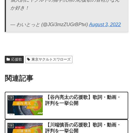
か好き！
— わいとっと (@JGi3mzZUGrBPtvi)
August 3, 2022
応援歌
東京ヤクルトスワローズ
関連記事
【谷内亮太の応援歌】歌詞・動画・
OB
評判を一挙公開
【川端慎吾の応援歌】歌詞・動画・
OB
評判を一挙公開